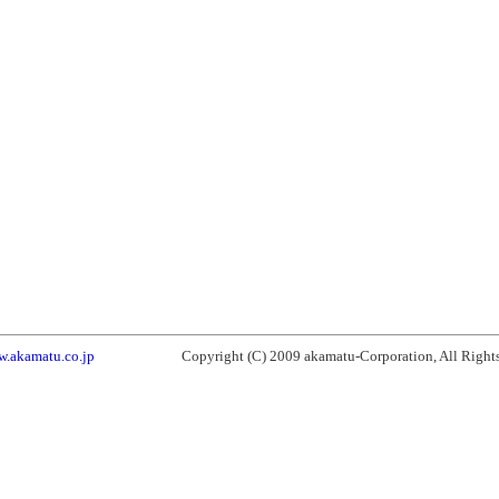
w.akamatu.co.jp
Copyright (C) 2009 akamatu-Corporation, All Rights 